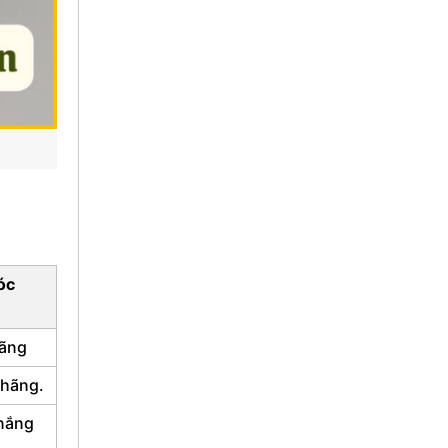
óc
ãng
 hãng.
 nắng