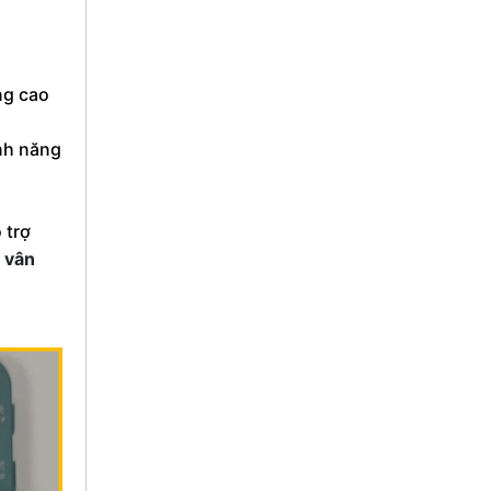
ng cao
ính năng
 trợ
t vân