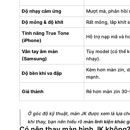
Độ nhạy cảm ứng
Mượt mà, phản hồi n
Độ mỏng & độ khít
Rất mỏng, lắp khít 
Tính năng True Tone
Hỗ trợ nạp mã và h
(iPhone)
Vân tay âm màn
Tùy model (có thể 
(Samsung)
nhạy).
Kém hơn màn zin, d
Độ bền khi va đập
mạnh.
Giá thành
Rẻ hơn màn zin 30
Ở góc độ kỹ thuật, màn JK được xem là lựa chọ
khi thay, bạn nên hiểu rõ
màn linh kiện khác g
Có nên thay màn hình JK không