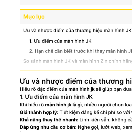
Mục lục
Ưu và nhược điểm của thương hiệu màn hình JK
1. Ưu điểm của màn hình JK
2. Hạn chế cần biết trước khi thay màn hình J
So sánh màn hình JK và màn hình Zin chính hãn
Có nên thay màn hình JK không?
Ưu và nhược điểm của thương hi
Hiểu rõ đặc điểm của
màn hình jk
sẽ giúp bạn đưa 
1. Ưu điểm của màn hình JK
Khi hiểu rõ
màn hình jk là gì
, nhiều người chọn loạ
Giá thành hợp lý:
Tiết kiệm đáng kể chi phí so với
Khả năng thay thế nhanh:
Linh kiện sẵn, không c
Đáp ứng nhu cầu cơ bản:
Nghe gọi, lướt web, xem