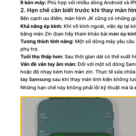
Ít kén máy:
Phù hợp với nhiều dòng Android và iPh
2. Hạn chế cần biết trước khi thay màn hì
Bên cạnh ưu điểm, màn hình JK cũng có những gi
Khả năng ép kính:
Khi vỡ kính ngoài, việc ép lại 
bằng màn Zin (bạn hãy tham khảo bài
màn ép kín
Tương thích tính năng:
Một số dòng máy yêu cầu l
phụ trợ.
Tuổi thọ thấp hơn:
Sau thời gian dài có thể xuất 
Vấn đề vân tay âm màn:
Đối với một số dòng Sam
hoặc độ nhạy kém hơn màn zin. Thực tế sửa chữa 
tay Samsung
sau khi thay màn linh kiện không tư
Những hạn chế này không phải lỗi kỹ thuật mà là