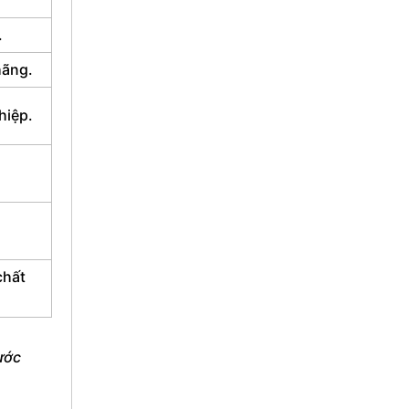
.
hãng.
hiệp.
chất
ước