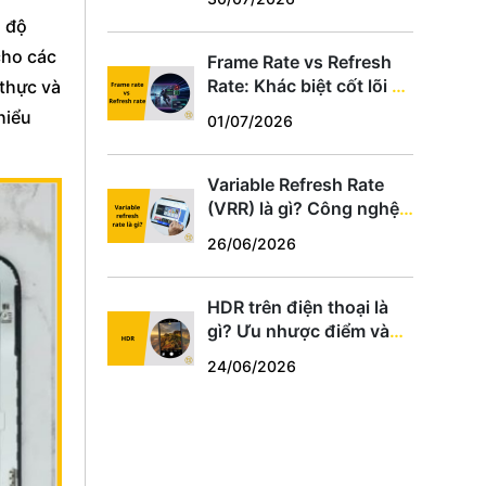
hợp
à độ
cho các
Frame Rate vs Refresh
Rate: Khác biệt cốt lõi và
 thực và
cách chọn thông số phù
hiểu
01/07/2026
hợp
Variable Refresh Rate
(VRR) là gì? Công nghệ
chống xé hình cho game
26/06/2026
thủ PC, PS5, Xbox
HDR trên điện thoại là
gì? Ưu nhược điểm và
cách dùng tối ưu
24/06/2026