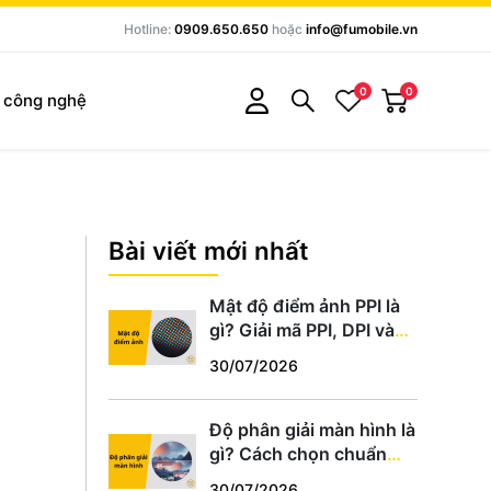
Hotline:
0909.650.650
hoặc
info@fumobile.vn
0
0
c công nghệ
Bài viết mới nhất
Mật độ điểm ảnh PPI là
gì? Giải mã PPI, DPI và
cách chọn màn hình
30/07/2026
chuẩn
Độ phân giải màn hình là
gì? Cách chọn chuẩn
HD, Full HD, 2K, 4K phù
30/07/2026