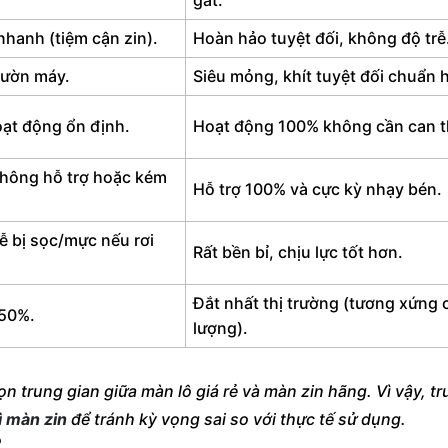
gắt.
hanh (tiệm cận zin).
Hoàn hảo tuyệt đối, không độ trễ
sườn máy.
Siêu mỏng, khít tuyệt đối chuẩn 
oạt động ổn định.
Hoạt động 100% không cần can t
không hỗ trợ hoặc kém
Hỗ trợ 100% và cực kỳ nhạy bén.
ễ bị sọc/mực nếu rơi
Rất bền bỉ, chịu lực tốt hơn.
Đắt nhất thị trường (tương xứng 
-50%.
lượng).
n trung gian giữa màn lô giá rẻ và màn zin hãng. Vì vậy, tr
ì màn zin
để tránh kỳ vọng sai so với thực tế sử dụng.
?