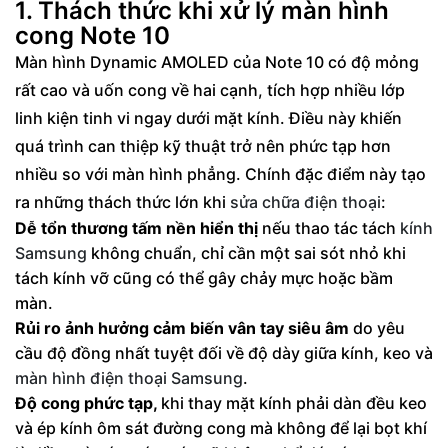
1. Thách thức khi xử lý màn hình
cong Note 10 chuẩn
cong Note 10
5. Những lưu ý quan trọng cho khách hàng
Màn hình Dynamic AMOLED của Note 10 có độ mỏng
khi sửa điện thoại Note 10
rất cao và uốn cong về hai cạnh, tích hợp nhiều lớp
linh kiện tinh vi ngay dưới mặt kính. Điều này khiến
quá trình can thiệp kỹ thuật trở nên phức tạp hơn
nhiều so với màn hình phẳng. Chính đặc điểm này tạo
ra những thách thức lớn khi
sửa chữa điện thoại
:
Dễ tổn thương tấm nền hiển thị
nếu thao tác tách
kính
Samsung
không chuẩn, chỉ cần một sai sót nhỏ khi
tách kính vỡ cũng có thể gây chảy mực hoặc bầm
màn.
Rủi ro ảnh hưởng cảm biến vân tay siêu âm
do yêu
cầu độ đồng nhất tuyệt đối về độ dày giữa kính, keo và
màn hình điện thoại Samsung
.
Độ cong phức tạp,
khi thay mặt kính phải dàn đều keo
và ép kính ôm sát đường cong mà không để lại bọt khí