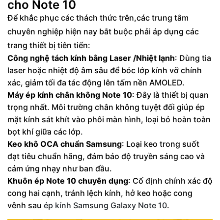
cho Note 10
Để khắc phục các thách thức trên,các trung tâm
chuyên nghiệp hiện nay bắt buộc phải áp dụng các
trang thiết bị tiên tiến:
Công nghệ tách kính bằng Laser /Nhiệt lạnh
: Dùng tia
laser hoặc nhiệt độ âm sâu để bóc lớp kính vỡ chính
xác, giảm tối đa tác động lên tấm nền AMOLED.
Máy ép kính chân không Note 10
: Đây là thiết bị quan
trọng nhất. Môi trường chân không tuyệt đối giúp ép
mặt kính sát khít vào phôi màn hình, loại bỏ hoàn toàn
bọt khí giữa các lớp.
Keo khô OCA chuẩn Samsung
: Loại keo trong suốt
đạt tiêu chuẩn hãng, đảm bảo độ truyền sáng cao và
cảm ứng nhạy như ban đầu.
Khuôn ép Note 10 chuyên dụng
: Cố định chính xác độ
cong hai cạnh, tránh lệch kính, hở keo hoặc cong
vênh sau
ép kính Samsung Galaxy Note 10
.