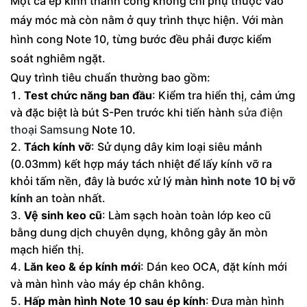
Một ca ép kính thành công không chỉ phụ thuộc vào
máy móc mà còn nằm ở quy trình thực hiện. Với màn
hình cong Note 10, từng bước đều phải được kiểm
soát nghiêm ngặt.
Quy trình tiêu chuẩn thường bao gồm:
Test chức năng ban đầu
: Kiểm tra hiển thị, cảm ứng
và đặc biệt là bút S-Pen trước khi tiến hành
sửa điện
thoại Samsung
Note 10.
Tách kính vỡ
: Sử dụng dây kim loại siêu mảnh
(0.03mm) kết hợp máy tách nhiệt để lấy kính vỡ ra
khỏi tấm nền, đây là bước xử lý
màn hình note 10 bị vỡ
kính
an toàn nhất.
Vệ sinh keo cũ
: Làm sạch hoàn toàn lớp keo cũ
bằng dung dịch chuyên dụng, không gây ăn mòn
mạch hiển thị.
Lăn keo & ép kính mới
: Dán keo OCA, đặt kính mới
và màn hình vào máy ép chân không.
Hấp màn hình Note 10 sau ép kính
: Đưa màn hình