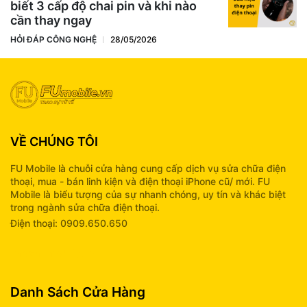
biết 3 cấp độ chai pin và khi nào
cần thay ngay
HỎI ĐÁP CÔNG NGHỆ
28/05/2026
VỀ CHÚNG TÔI
FU Mobile là chuỗi cửa hàng cung cấp dịch vụ sửa chữa điện
thoại, mua - bán linh kiện và điện thoại iPhone cũ/ mới. FU
Mobile là biểu tượng của sự nhanh chóng, uy tín và khác biệt
trong ngành sửa chữa điện thoại.
Điện thoại: 0909.650.650
info@fumobile.vn
Danh Sách Cửa Hàng