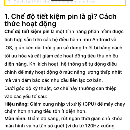
3. Cách bật/tắt chế độ tiết kiệm pin trên
Android và iPhone
1. Chế độ tiết kiệm pin là gì? Cách
3.1 Đối với iPhone (iOS)
thức hoạt động
3.2 Đối với điện thoại Android (Samsung,
Chế độ tiết kiệm pin
là một tính năng phần mềm được
Xiaomi, Oppo...)
tích hợp sẵn trên các hệ điều hành như Android và
4. Khi nào nên bật tiết kiệm pin và những hạn
iOS, giúp kéo dài thời gian sử dụng thiết bị bằng cách
chế cần lưu ý
tối ưu hóa và cắt giảm các hoạt động tiêu thụ nhiều
điện năng. Khi kích hoạt, hệ thống sẽ tự động điều
5. Mẹo tối ưu để tiết kiệm pin hiệu quả nhất
chỉnh để máy hoạt động ở mức năng lượng thấp nhất
mà vẫn đảm bảo các nhu cầu liên lạc cơ bản.
Dưới góc độ kỹ thuật, cơ chế này thường can thiệp
vào các yếu tố sau:
Hiệu năng:
Giảm xung nhịp vi xử lý (CPU) để máy chạy
chậm hơn nhưng tiêu tốn ít điện hơn.
Màn hình:
Giảm độ sáng, rút ngắn thời gian chờ khóa
màn hình và hạ tần số quét (ví dụ từ 120Hz xuống