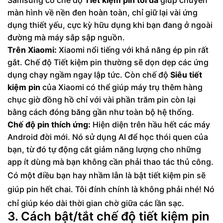
màn hình về nền đen hoàn toàn, chỉ giữ lại vài ứng
dụng thiết yếu, cực kỳ hữu dụng khi bạn đang ở ngoài
đường mà máy sắp sập nguồn.
Trên Xiaomi:
Xiaomi nổi tiếng với khả năng ép pin rất
gắt. Chế độ Tiết kiệm pin thường sẽ dọn dẹp các ứng
dụng chạy ngầm ngay lập tức. Còn chế độ
Siêu tiết
kiệm pin
của Xiaomi có thể giúp máy trụ thêm hàng
chục giờ đồng hồ chỉ với vài phần trăm pin còn lại
bằng cách đóng băng gần như toàn bộ hệ thống.
Chế độ pin thích ứng:
Hiện diện trên hầu hết các máy
Android đời mới. Nó sử dụng AI để học thói quen của
bạn, từ đó tự động cắt giảm năng lượng cho những
app ít dùng mà bạn không cần phải thao tác thủ công.
Có một điều bạn hay nhầm lẫn là bật tiết kiệm pin sẽ
giúp pin hết chai. Tôi đính chính là không phải nhé! Nó
chỉ giúp kéo dài thời gian chờ giữa các lần sạc.
3. Cách bật/tắt chế độ tiết kiệm pin