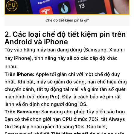
Chế độ tiết kiệm pin là gì?
2. Các loại chế độ tiết kiệm pin trên
Android và iPhone
Tùy vào hãng máy bạn đang dùng (Samsung, Xiaomi
hay iPhone), tính năng này sẽ có các cấp độ khác
nhau:
Trên iPhone:
Apple tối giản chỉ với một chế độ duy
nhất. Khi bật, máy sẽ giảm độ sáng, hạn chế hiệu ứng
chuyển cảnh, tắt tự động tải mail và giảm tần số quét
màn hình (với dòng Pro). Đây là cách bảo vệ pin rất
lành và ổn định cho người dùng iOS.
Trên Samsung:
Samsung cho phép tùy biến sâu hơn.
Bạn có thể chọn giới hạn CPU ở mức 70%, tắt Always
On Display hoặc giảm độ sáng 10%. Đặc biệt,
Samsung có chế độ
Tiết kiệm pin tối đa
giúp chuyển