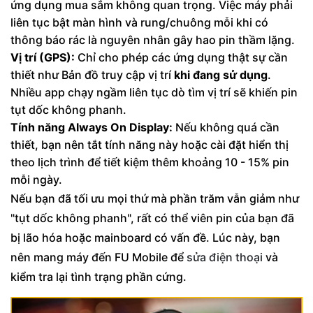
ứng dụng mua sắm không quan trọng. Việc máy phải
liên tục bật màn hình và rung/chuông mỗi khi có
thông báo rác là nguyên nhân gây hao pin thầm lặng.
Vị trí (GPS):
Chỉ cho phép các ứng dụng thật sự cần
thiết như Bản đồ truy cập vị trí
khi đang sử dụng
.
Nhiều app chạy ngầm liên tục dò tìm vị trí sẽ khiến pin
tụt dốc không phanh.
Tính năng Always On Display:
Nếu không quá cần
thiết, bạn nên tắt tính năng này hoặc cài đặt hiển thị
theo lịch trình để tiết kiệm thêm khoảng 10 - 15% pin
mỗi ngày.
Nếu bạn đã tối ưu mọi thứ mà phần trăm vẫn giảm như
"tụt dốc không phanh", rất có thể viên pin của bạn đã
bị lão hóa hoặc mainboard có vấn đề. Lúc này, bạn
nên mang máy đến FU Mobile để
sửa điện thoại
và
kiểm tra lại tình trạng phần cứng.