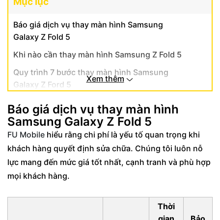
Mục lục
Báo giá dịch vụ thay màn hình Samsung
Galaxy Z Fold 5
Khi nào cần thay màn hình Samsung Z Fold 5
Quy trình 7 bước thay màn hình Samsung
Xem thêm
Galaxy Z Ford 5
Kiểm tra kỹ thuật toàn diện trước thay thế
Báo giá dịch vụ thay màn hình
Cam kết bảo toàn tính năng gập sau sửa
Samsung Galaxy Z Fold 5
chữa
FU Mobile
hiểu rằng chi phí là yếu tố quan trọng khi
Chính sách bảo hành dịch vụ thay màn hình
khách hàng quyết định sửa chữa. Chúng tôi luôn nỗ
Samsung Galaxy Z Ford 5
lực mang đến mức giá tốt nhất, cạnh tranh và phù hợp
mọi khách hàng.
Bảo hành kép: lỗi kỹ thuật và chất lượng vật
liệu
Hỗ trợ khách hàng sau khi thay màn hình
Thời
Samsung Galaxy Z Fold 5
gian
Bảo