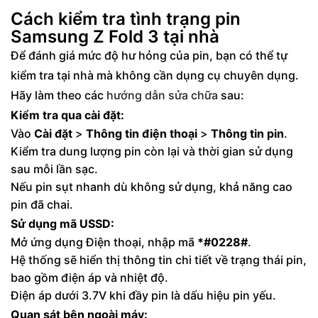
2. Sử dụng bộ sạc chính hãng để tránh
Cách kiểm tra tình trạng pin
Samsung Z Fold 3 lỗi pin
Samsung Z Fold 3 tại nhà
Nhận biết dấu hiệu Samsung Z Fold 3 bị lỗi pin
Để đánh giá mức độ hư hỏng của pin, bạn có thể tự
Pin Samsung Z Fold 3 lỗi do đâu?
kiểm tra tại nhà mà không cần dụng cụ chuyên dụng.
Hãy làm theo các
hướng dẫn sửa chữa
sau:
Cách kéo dài tuổi thọ pin Samsung Z Fold 3
Kiểm tra qua cài đặt:
Khi nào nên mang Samsung Z Fold 3 đến
Vào
Cài đặt
>
Thông tin điện thoại
>
Thông tin pin
.
trung tâm sửa chữa?
Kiểm tra dung lượng pin còn lại và thời gian sử dụng
sau mỗi lần sạc.
Nếu pin sụt nhanh dù không sử dụng, khả năng cao
pin đã chai.
Sử dụng mã USSD:
Mở ứng dụng Điện thoại, nhập mã
*#0228#
.
Hệ thống sẽ hiển thị thông tin chi tiết về trạng thái pin,
bao gồm điện áp và nhiệt độ.
Điện áp dưới 3.7V khi đầy pin là dấu hiệu pin yếu.
Quan sát bên ngoài máy: