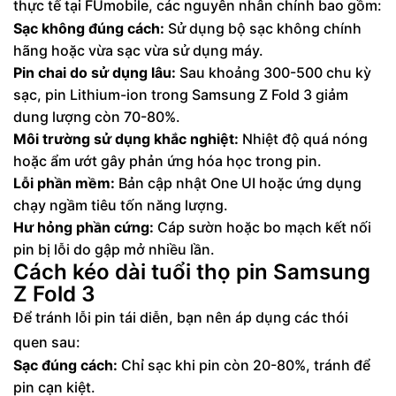
thực tế tại FUmobile, các nguyên nhân chính bao gồm:
Sạc không đúng cách:
Sử dụng bộ sạc không chính
hãng hoặc vừa sạc vừa sử dụng máy.
Pin chai do sử dụng lâu:
Sau khoảng 300-500 chu kỳ
sạc, pin Lithium-ion trong Samsung Z Fold 3 giảm
dung lượng còn 70-80%.
Môi trường sử dụng khắc nghiệt:
Nhiệt độ quá nóng
hoặc ẩm ướt gây phản ứng hóa học trong pin.
Lỗi phần mềm:
Bản cập nhật One UI hoặc ứng dụng
chạy ngầm tiêu tốn năng lượng.
Hư hỏng phần cứng:
Cáp sườn hoặc bo mạch kết nối
pin bị lỗi do gập mở nhiều lần.
Cách kéo dài tuổi thọ pin Samsung
Z Fold 3
Để tránh lỗi pin tái diễn, bạn nên áp dụng các thói
quen sau:
Sạc đúng cách:
Chỉ sạc khi pin còn 20-80%, tránh để
pin cạn kiệt.