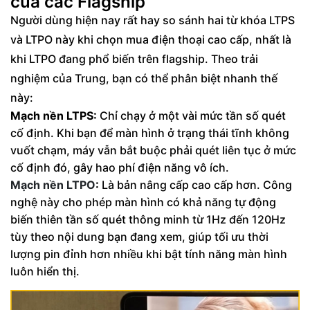
của các Flagship
Người dùng hiện nay rất hay so sánh hai từ khóa LTPS
và LTPO này khi chọn mua điện thoại cao cấp, nhất là
khi LTPO đang phổ biến trên flagship. Theo trải
nghiệm của Trung, bạn có thể phân biệt nhanh thế
này:
Mạch nền LTPS:
Chỉ chạy ở một vài mức tần số quét
cố định. Khi bạn để màn hình ở trạng thái tĩnh không
vuốt chạm, máy vẫn bắt buộc phải quét liên tục ở mức
cố định đó, gây hao phí điện năng vô ích.
Mạch nền LTPO
:
Là bản nâng cấp cao cấp hơn. Công
nghệ này cho phép màn hình có khả năng tự động
biến thiên tần số quét thông minh từ 1Hz đến 120Hz
tùy theo nội dung bạn đang xem, giúp tối ưu thời
lượng pin đỉnh hơn nhiều khi bật tính năng màn hình
luôn hiển thị.