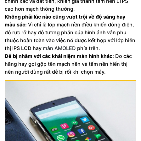
chính xác và đắt tiền, khiến giá thành tấm nền LTPS
cao hơn mạch thông thường.
Không phải lúc nào cũng vượt trội về độ sáng hay
màu sắc:
Vì chỉ là lớp mạch nền điều khiển dòng điện,
độ rực rỡ hay độ tương phản của hình ảnh vẫn phụ
thuộc hoàn toàn vào việc nó được kết hợp với lớp hiển
thị IPS LCD hay
màn AMOLED
phía trên.
Dễ bị nhầm với các khái niệm màn hình khác:
Do các
hãng hay gọi gộp tên mạch nền và tấm nền hiển thị
nên người dùng rất dễ bị rối khi chọn máy.