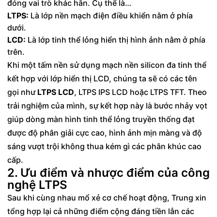
đóng vai trò khác hẳn. Cụ thể là…
LTPS:
Là lớp nền mạch điện điều khiển nằm ở phía
dưới.
LCD:
Là lớp tinh thể lỏng hiển thị hình ảnh nằm ở phía
trên.
Khi một tấm nền sử dụng mạch nền silicon đa tinh thể
kết hợp với lớp hiển thị LCD, chúng ta sẽ có các tên
gọi như
LTPS LCD
, LTPS IPS LCD hoặc LTPS TFT. Theo
trải nghiệm của mình, sự kết hợp này là bước nhảy vọt
giúp dòng màn hình tinh thể lỏng truyền thống đạt
được độ phân giải cực cao, hình ảnh mịn màng và độ
sáng vượt trội không thua kém gì các phân khúc cao
cấp.
2. Ưu điểm và nhược điểm của công
nghệ LTPS
Sau khi cùng nhau mổ xẻ cơ chế hoạt động, Trung xin
tổng hợp lại cả những điểm cộng đáng tiền lẫn các