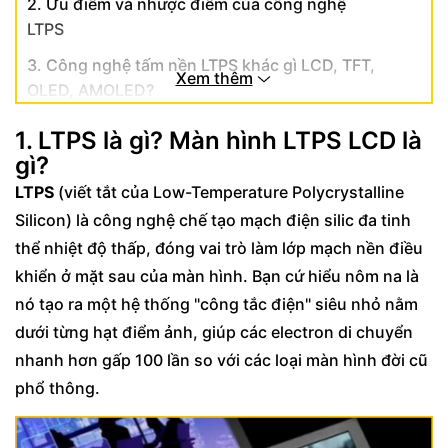
2. Ưu điểm và nhược điểm của công nghệ
LTPS
3. Công nghệ tấm nền LTPS khác gì LCD, TFT,
Xem thêm
OLED, AMOLED?
4. LTPS khác gì LTPO? Cuộc đua của các
1. LTPS là gì? Màn hình LTPS LCD là
Flagship
gì?
5. Thiết bị nào đang sử dụng công nghệ
LTPS
(viết tắt của Low-Temperature Polycrystalline
LTPS?
Silicon) là công nghệ chế tạo mạch điện silic đa tinh
thể nhiệt độ thấp, đóng vai trò làm lớp mạch nền điều
6. Có nên mua thiết bị trang bị công nghệ
LTPS không?
khiển ở mặt sau của màn hình. Bạn cứ hiểu nôm na là
nó tạo ra một hệ thống "công tắc điện" siêu nhỏ nằm
dưới từng hạt điểm ảnh, giúp các electron di chuyển
nhanh hơn gấp 100 lần so với các loại màn hình đời cũ
phổ thông.