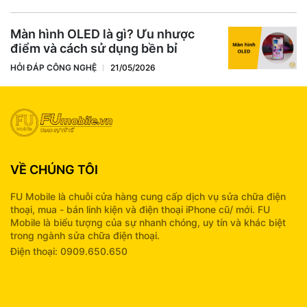
Màn hình OLED là gì? Ưu nhược
điểm và cách sử dụng bền bỉ
HỎI ĐÁP CÔNG NGHỆ
21/05/2026
VỀ CHÚNG TÔI
FU Mobile là chuỗi cửa hàng cung cấp dịch vụ sửa chữa điện
thoại, mua - bán linh kiện và điện thoại iPhone cũ/ mới. FU
Mobile là biểu tượng của sự nhanh chóng, uy tín và khác biệt
trong ngành sửa chữa điện thoại.
Điện thoại: 0909.650.650
info@fumobile.vn