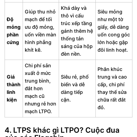
Khá dày và
Giúp thu nhỏ
Siêu mỏng
thô vì cấu
Độ
mạch để tối
như một tờ
trúc xếp tầng
mỏng
ưu độ mỏng,
giấy, dễ dàng
gánh thêm hệ
phần
uốn viền màn
uốn cong góc
thống tản
cứng
hình phẳng
lớn hoặc gập
sáng của hộp
khít kẽ.
đôi linh hoạt.
đèn nền.
Chi phí sản
Phân khúc
xuất ở mức
Giá
Siêu rẻ, phổ
trung và cao
trung bình,
thành
biến và dễ
cấp, chi phí
đắt hơn
linh
dàng tiếp
thay thế sửa
mạch cũ
kiện
cận.
chữa rất đắt
nhưng rẻ hơn
đỏ.
mạch LTPO.
4. LTPS khác gì LTPO? Cuộc đua