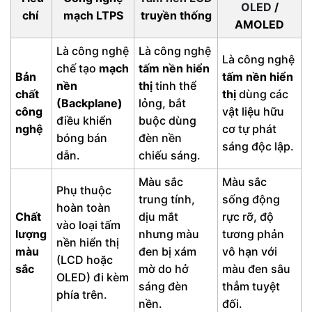
OLED
/
chí
mạch LTPS
truyền thống
AMOLED
Là công nghệ
Là công nghệ
Là công nghệ
chế tạo
mạch
tấm nền hiển
Bản
tấm nền hiển
nền
thị
tinh thể
chất
thị
dùng các
(Backplane)
lỏng, bắt
công
vật liệu hữu
điều khiển
buộc dùng
nghệ
cơ tự phát
bóng bán
đèn nền
sáng độc lập.
dẫn.
chiếu sáng.
Màu sắc
Màu sắc
Phụ thuộc
trung tính,
sống động
hoàn toàn
Chất
dịu mắt
rực rỡ, độ
vào loại tấm
lượng
nhưng màu
tương phản
nền hiển thị
màu
đen bị xám
vô hạn với
(LCD hoặc
sắc
mờ do hở
màu đen sâu
OLED) đi kèm
sáng đèn
thẳm tuyệt
phía trên.
nền.
đối.