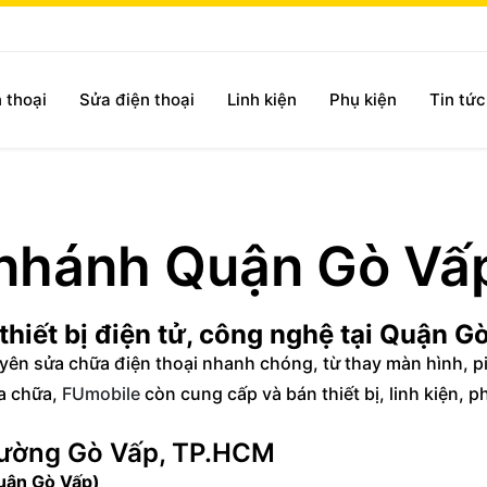
 thoại
Sửa điện thoại
Linh kiện
Phụ kiện
Tin tứ
 nhánh Quận Gò Vấ
hiết bị điện tử, công nghệ tại Quận G
yên sửa chữa điện thoại nhanh chóng, từ thay màn hình, p
a chữa,
FUmobile
còn cung cấp và bán thiết bị, linh kiện, p
hường Gò Vấp, TP.HCM
uận Gò Vấp)