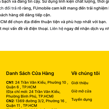
 bạch và đáng tin cậy. Sử dụng linh kiện chất lượng, thời g
h đổi trả
rõ ràng, FUmobile cam kết mang đến trải nghiệm 
khách hàng dễ dàng tiếp cận.
HCM để chọn địa điểm thuận tiện và phù hợp nhất với bạn.
t mọi vấn đề về điện thoại.
Liên hệ
ngay để nhận dịch vụ n
Danh Sách Cửa Hàng
Về chúng tôi
CN1
: 24 Trần Văn Kiểu, Phường 10 ,
Giới thiệu
Quận 6 , TP.HCM
Giờ mở cửa
(Địa chỉ mới: 24 Trần Văn Kiểu,
Phường Bình Phú, TP.HCM)
Tuyển dụng
CN2
: 1369 đường 3/2, Phường 16 ,
Quận 11 , TP.HCM