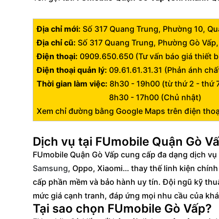
Địa chỉ mới:
Số 317 Quang Trung, Phường 10, Quậ
Địa chỉ cũ:
Số 317 Quang Trung, Phường Gò Vấp, 
Điện thoại:
0909.650.650 (Tư vấn báo giá thiết bị
Điện thoại quản lý:
09.61.61.31.31 (Phản ánh chấ
Thời gian làm việc:
8h30 - 19h00 (từ thứ 2 - thứ 
8h30 - 17h00 (Chủ nhật)
Xem chỉ đường bằng Google Maps trên điện tho
Dịch vụ tại FUmobile Quận Gò V
FUmobile Quận Gò Vấp cung cấp đa dạng dịch vụ
Samsung
, Oppo, Xiaomi… thay thế linh kiện chín
cấp phần mềm và bảo hành uy tín. Đội ngũ kỹ thu
mức giá cạnh tranh, đáp ứng mọi nhu cầu của kh
Tại sao chọn FUmobile Gò Vấp?