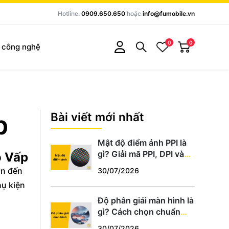
Hotline:
0909.650.650
hoặc
info@fumobile.vn
0
0
c công nghệ
p
Bài viết mới nhất
Mật độ điểm ảnh PPI là
gì? Giải mã PPI, DPI và
ò Vấp
cách chọn màn hình
in đến
30/07/2026
chuẩn
hụ kiện
Độ phân giải màn hình là
gì? Cách chọn chuẩn
HD, Full HD, 2K, 4K phù
30/07/2026