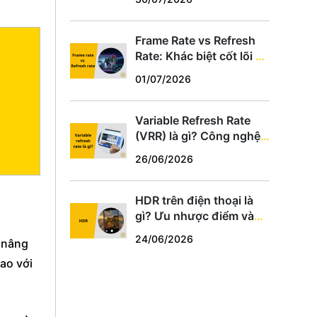
hợp
Frame Rate vs Refresh
Rate: Khác biệt cốt lõi và
cách chọn thông số phù
01/07/2026
hợp
Variable Refresh Rate
(VRR) là gì? Công nghệ
chống xé hình cho game
26/06/2026
thủ PC, PS5, Xbox
HDR trên điện thoại là
gì? Ưu nhược điểm và
cách dùng tối ưu
24/06/2026
 nâng
ao với